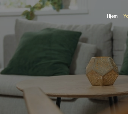
Hjem
Yd