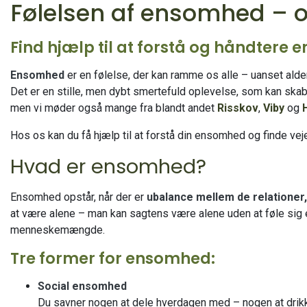
Følelsen af ensomhed – o
Find hjælp til at forstå og håndter
Ensomhed
er en følelse, der kan ramme os alle – uanset alder
Det er en stille, men dybt smertefuld oplevelse, som kan skabe a
men vi møder også mange fra blandt andet
Risskov
,
Viby
og
Hos os kan du få hjælp til at forstå din ensomhed og finde vej
Hvad er ensomhed?
Ensomhed opstår, når der er
ubalance mellem de relationer,
at være alene – man kan sagtens være alene uden at føle sig
menneskemængde.
Tre former for ensomhed:
Social ensomhed
Du savner nogen at dele hverdagen med – nogen at drik