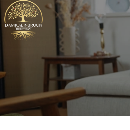
Gå
til
hovedindhold